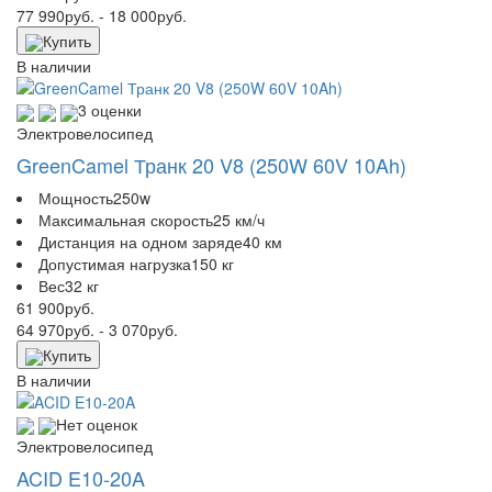
77 990
руб.
- 18 000
руб.
Купить
В наличии
3 оценки
Электровелосипед
GreenCamel Транк 20 V8 (250W 60V 10Ah)
Мощность
250w
Максимальная скорость
25 км/ч
Дистанция на одном заряде
40 км
Допустимая нагрузка
150 кг
Вес
32 кг
61 900
руб.
64 970
руб.
- 3 070
руб.
Купить
В наличии
Нет оценок
Электровелосипед
ACID E10-20A