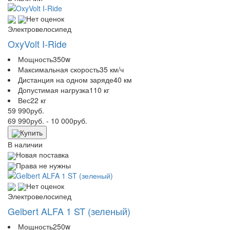
Нет оценок
Электровелосипед
OxyVolt I-Ride
Мощность
350w
Максимальная скорость
35 км/ч
Дистанция на одном заряде
40 км
Допустимая нагрузка
110 кг
Вес
22 кг
59 990
руб.
69 990
руб.
- 10 000
руб.
Купить
В наличии
Новая поставка
Права не нужны
Нет оценок
Электровелосипед
Gelbert ALFA 1 ST (зеленый)
Мощность
250w