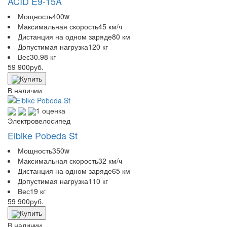
ACID E9-15A
Мощность
400w
Максимальная скорость
45 км/ч
Дистанция на одном заряде
80 км
Допустимая нагрузка
120 кг
Вес
30.98 кг
59 900
руб.
Купить
В наличии
1 оценка
Электровелосипед
Elbike Pobeda St
Мощность
350w
Максимальная скорость
32 км/ч
Дистанция на одном заряде
65 км
Допустимая нагрузка
110 кг
Вес
19 кг
59 900
руб.
Купить
В наличии