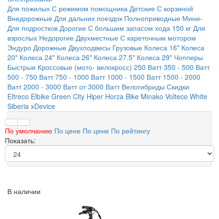
Для пожилых
С режимом помощника
Детские
С корзиной
Внедорожные
Для дальних поездок
Полноприводные
Мини-
Для подростков
Дорогие
С большим запасом хода
150 кг
Для
взрослых
Недорогие
Двухместные
С кареточным мотором
Эндуро
Дорожные
Двухподвесы
Грузовые
Колеса 16"
Колеса
20"
Колеса 24"
Колеса 26"
Колеса 27.5"
Колеса 29"
Чопперы
Быстрые
Кроссовые (мото- велокросс)
250 Ватт
350 - 500 Ватт
500 - 750 Ватт
750 - 1000 Ватт
1000 - 1500 Ватт
1500 - 2000
Ватт
2000 - 3000 Ватт
от 3000 Ватт
Велогибриды
Скидки
Eltreco
Elbike
Green City
Hiper
Horza Bike
Minako
Volteco
White
Siberia
xDevice
По умолчанию
По цене
По цене
По рейтингу
Показать:
В наличии