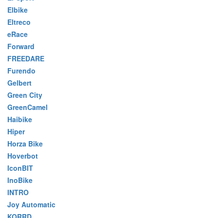
Elbike
Eltreco
eRace
Forward
FREEDARE
Furendo
Gelbert
Green City
GreenCamel
Haibike
Hiper
Horza Bike
Hoverbot
IconBIT
InoBike
INTRO
Joy Automatic
KORRD