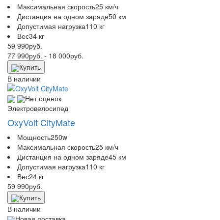
Максимальная скорость
25 км/ч
Дистанция на одном заряде
50 км
Допустимая нагрузка
110 кг
Вес
34 кг
59 990
руб.
77 990
руб.
- 18 000
руб.
Купить
В наличии
Нет оценок
Электровелосипед
OxyVolt CityMate
Мощность
250w
Максимальная скорость
25 км/ч
Дистанция на одном заряде
45 км
Допустимая нагрузка
110 кг
Вес
24 кг
59 990
руб.
Купить
В наличии
Новая поставка