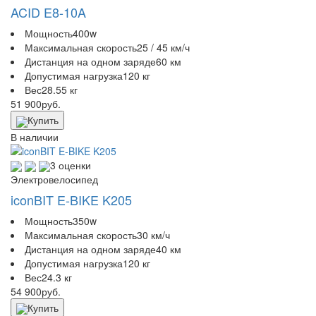
ACID E8-10A
Мощность
400w
Максимальная скорость
25 / 45 км/ч
Дистанция на одном заряде
60 км
Допустимая нагрузка
120 кг
Вес
28.55 кг
51 900
руб.
Купить
В наличии
3 оценки
Электровелосипед
iconBIT E-BIKE K205
Мощность
350w
Максимальная скорость
30 км/ч
Дистанция на одном заряде
40 км
Допустимая нагрузка
120 кг
Вес
24.3 кг
54 900
руб.
Купить