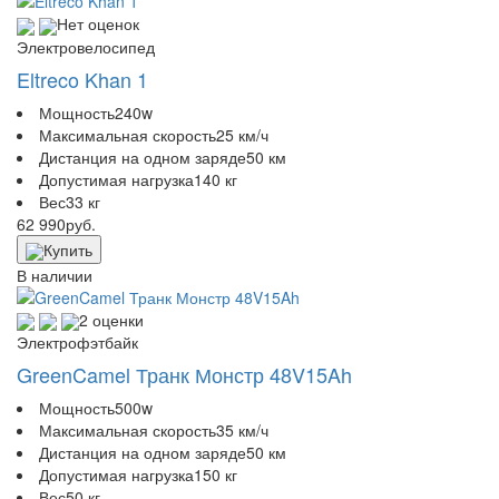
Нет оценок
Электровелосипед
Eltreco Khan 1
Мощность
240w
Максимальная скорость
25 км/ч
Дистанция на одном заряде
50 км
Допустимая нагрузка
140 кг
Вес
33 кг
62 990
руб.
Купить
В наличии
2 оценки
Электрофэтбайк
GreenCamel Транк Монстр 48V15Ah
Мощность
500w
Максимальная скорость
35 км/ч
Дистанция на одном заряде
50 км
Допустимая нагрузка
150 кг
Вес
50 кг